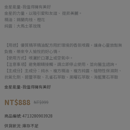
金星能量-我值得擁有美好
金星的力量，以吸引愛和友誼、 提昇美麗。
精油：錫蘭肉桂、橙花
純露：大馬士革玫瑰
【用途】優質精萃精油配方用於環境的香氛噴霧，讓身心靈放鬆無
負擔，帶來令人愉悅的好心情。
【使用方式】噴灑於口罩上或空氣中。
【注意事項】避免眼睛接觸，請立即停止使用，並向醫生諮詢。
【主成分】主成分：純水、複方精油、複方純露、植物性保濕劑、
抗氧化劑、碧璽萃取、孔雀石萃取、黑曜石萃取、海藍寶石萃取
金星能量-我值得擁有美好
NT$888
NT$999
商品編號:
4713280903928
供貨狀況:
庫存不足