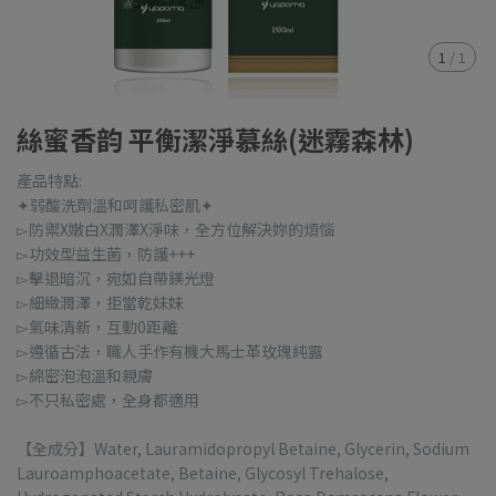
1
/
1
絲蜜香韵 平衡潔淨慕絲(迷霧森林)
產品特點:
✦弱酸洗劑溫和呵護私密肌✦
▻防禦X嫩白X潤澤X淨味，全方位解決妳的煩惱
▻功效型益生菌，防護+++
▻擊退暗沉，宛如自帶鎂光燈
▻細緻潤澤，拒當乾妹妹
▻氣味清新，互動0距離
▻遵循古法，職人手作有機大馬士革玫瑰純露
▻綿密泡泡溫和親膚
▻不只私密處，全身都適用
【全成分】Water, Lauramidopropyl Betaine, Glycerin, Sodium
Lauroamphoacetate, Betaine, Glycosyl Trehalose,