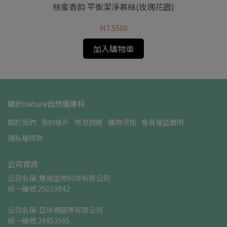
林)
絲蜜香韵 平衡潔淨慕絲(玫瑰花園)
絲
NT$580
加入購物車
關於nature自然寵專科
關於我們
我的帳戶
常見問題
購物須知
會員權益聲明
隱私權條款
公司資訊
公司名稱: 雙禔生物科技有限公司    
統一編號:25019842
公司名稱: 亞垛禡國際有限公司      
統一編號:24453565