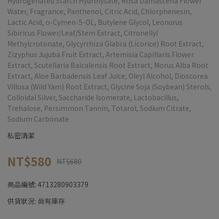
Hydrogenated Starch Hydrolysate, Rosa Damascena Flower
Water, Fragrance, Panthenol, Citric Acid, Chlorphenesin,
Lactic Acid, o-Cymen-5-OL, Butylene Glycol, Leonurus
Sibiricus Flower/Leaf/Stem Extract, Citronellyl
Methylcrotonate, Glycyrrhiza Glabra (Licorice) Root Extract,
Zizyphus Jujuba Fruit Extract, Artemisia Capillaris Flower
Extract, Scutellaria Baicalensis Root Extract, Morus Alba Root
Extract, Aloe Barbadensis Leaf Juice, Oleyl Alcohol, Dioscorea
Villosa (Wild Yam) Root Extract, Glycine Soja (Soybean) Sterols,
Colloidal Silver, Saccharide Isomerate, Lactobacillus,
Trehalose, Persimmon Tannin, Totarol, Sodium Citrate,
Sodium Carbonate
私密清潔
NT$580
NT$680
商品編號:
4713280903379
供貨狀況:
尚有庫存