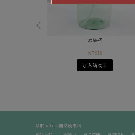
慕絲瓶
厚款)
NT$50
加入購物車
關於nature自然寵專科
關於我們
我的帳戶
常見問題
購物須知