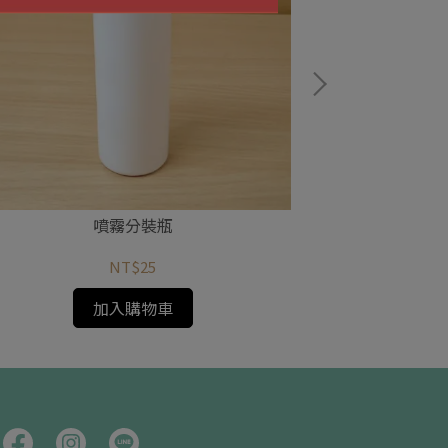
液體
噴霧分裝瓶
NT$25
加入購物車