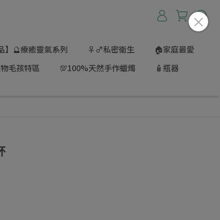
品】🔮療癒靈氣系列
♀♂私密衛生
🏠家庭最愛
寵物毛孩特區
💯100%天然手作蠟燭
🧴瓶器
杯