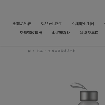
全商品列表
🪐88+小物件
📿纖纖小手圈
🌹馥郁玫瑰田
🌲迷霧森林
😷防疫專區
瓶器
便攜型運動玻璃水杯