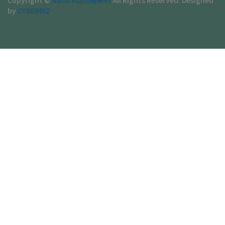
Copyright ©
Nature自然寵專科
All Rights Reserved.
Designed
by
CYBERBIZ
.