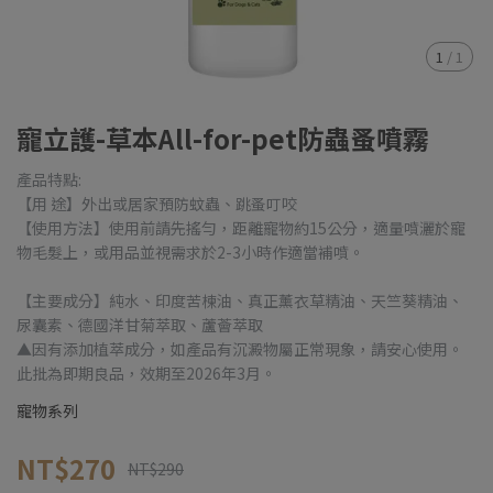
1
/
1
寵立護-草本All-for-pet防蟲蚤噴霧
產品特點:
【用 途】外出或居家預防蚊蟲、跳蚤叮咬
【使用方法】使用前請先搖勻，距離寵物約15公分，適量噴灑於寵
物毛髮上，或用品並視需求於2-3小時作適當補噴。
【主要成分】純水、印度苦楝油、真正薰衣草精油、天竺葵精油、
尿囊素、德國洋甘菊萃取、蘆薈萃取
▲因有添加植萃成分，如產品有沉澱物屬正常現象，請安心使用。
此批為即期良品，效期至2026年3月。
寵物系列
NT$270
NT$290