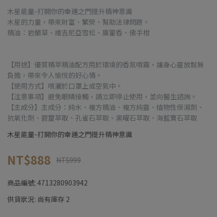
木星能量-打開你的幸運之門提升精神意識
木星的力量，帶來財富、繁榮、幫助法律問題。
精油：岩蘭草、維吉尼亞雪松、廣霍香、佛手柑
【用途】優質精萃精油配方用於環境的香氛噴霧，讓身心靈放鬆無
負擔，帶來令人愉悅的好心情。
【使用方式】噴灑於口罩上或空氣中。
【注意事項】避免眼睛接觸，請立即停止使用，並向醫生諮詢。
【主成分】主成分：純水、複方精油、複方純露、植物性保濕劑、
抗氧化劑、碧璽萃取、孔雀石萃取、黑曜石萃取、海藍寶石萃取
木星能量-打開你的幸運之門提升精神意識
NT$888
NT$999
商品編號:
4713280903942
供貨狀況:
尚有庫存 2