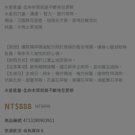
水星能量-生命本質就是不斷地在更新
水星的力量，溝通、 智力、 旅行等等。
精油：沉香醇百里香、玫瑰天竺葵、喜瑪拉雅雪松
純露：大馬士革玫瑰
【用途】優質精萃精油配方用於環境的香氛噴霧，讓身心靈放鬆無
負擔，帶來令人愉悅的好心情。
【使用方式】噴灑於口罩上或空氣中。
【注意事項】避免眼睛接觸，請立即停止使用，並向醫生諮詢。
【主成分】主成分：純水、複方精油、複方純露、植物性保濕劑、
抗氧化劑、碧璽萃取、孔雀石萃取、黑曜石萃取、海藍寶石萃取
水星能量-生命本質就是不斷地在更新
NT$888
NT$999
商品編號:
4713280903911
供貨狀況:
尚有庫存 6