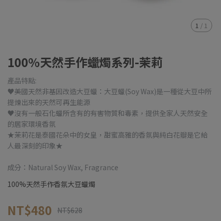
1
/
1
100%天然手作蠟燭系列-茉莉
產品特點:
♥美國天然非基因改造大豆蠟：大豆蠟(Soy Wax)是一種從大豆中所
提煉出來的天然可再生能源
♥沒有一般石化蠟所含有的有害物質和毒素，提供全家人天然安全
的居家環境香氛
★茉莉花是泰國花朵中的女皇，甜蜜高雅的香氛與純白花瓣是它給
人最深刻的印象★
成分：Natural Soy Wax, Fragrance
100%天然手作香氛大豆蠟燭
NT$480
NT$628