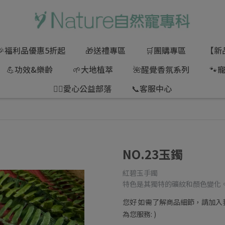
🎉福利品優惠5折起
🎁送禮專區
🛒團購專區
【新
💪功效&樂齡
🌱大地植萃
🌺醒覺香氛系列
🐾
🦸‍♂愛心公益部落
📞客服中心
NO.23玉鐲
紅碧玉手鐲
特色是其獨特的礦紋和顏色變化
您好 如需了解商品細節，請加入我們的
為您服務: )