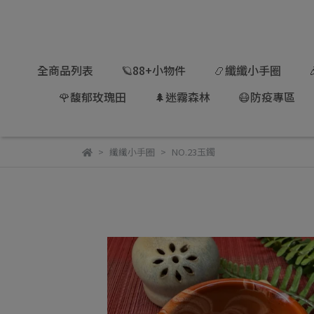
全商品列表
🪐88+小物件
📿纖纖小手圈
🌹馥郁玫瑰田
🌲迷霧森林
😷防疫專區
纖纖小手圈
NO.23玉鐲