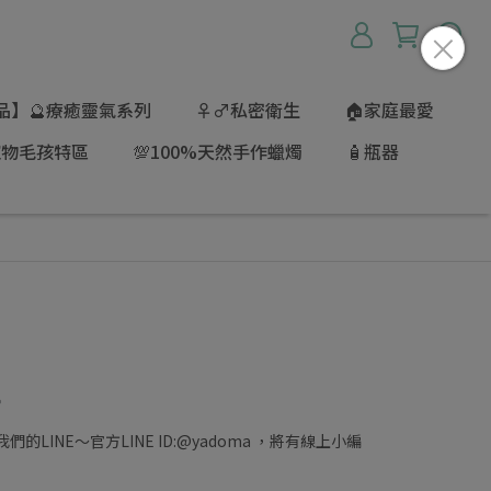
品】🔮療癒靈氣系列
♀♂私密衛生
🏠家庭最愛
寵物毛孩特區
💯100%天然手作蠟燭
🧴瓶器
。
LINE～官方LINE ID:@yadoma ，將有線上小編