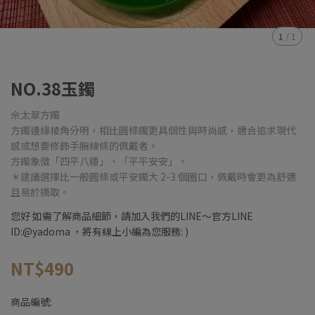
1
/
1
NO.38玉鐲
佘太翠方鐲
方鐲邊緣棱角分明，相比圓條鐲更具個性與時尚感，適合追求現代
感或想要修飾手腕線條的佩戴者。
方鐲象徵「四平八穩」、「平平安安」。
＊建議選擇比一般圓條或平安鐲大 2-3 個圈口，佩戴時會更為舒適
且易於摘取。
您好 如需了解商品細節，請加入我們的LINE～官方LINE
ID:@yadoma ，將有線上小編為您服務: )
NT$490
商品編號: