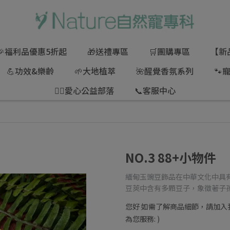
🎉福利品優惠5折起
🎁送禮專區
🛒團購專區
【新
💪功效&樂齡
🌱大地植萃
🌺醒覺香氛系列
🐾
🦸‍♂愛心公益部落
📞客服中心
NO.3 88+小物件
緬甸玉豌豆飾品在中華文化中具
豆莢中含有多顆豆子，象徵著子
您好 如需了解商品細節，請加入我們的
為您服務: )