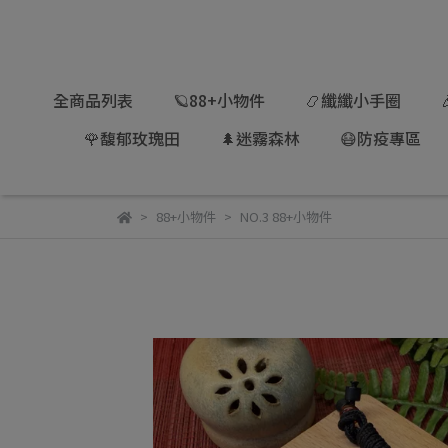
全商品列表
🪐88+小物件
📿纖纖小手圈
🌹馥郁玫瑰田
🌲迷霧森林
😷防疫專區
88+小物件
NO.3 88+小物件