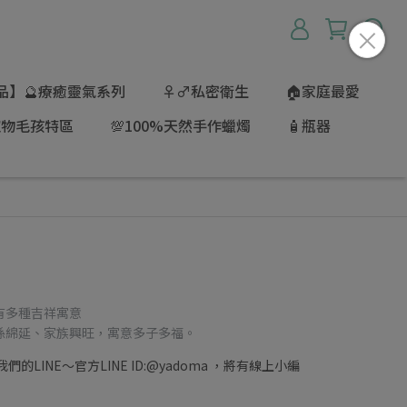
品】🔮療癒靈氣系列
♀♂私密衛生
🏠家庭最愛
寵物毛孩特區
💯100%天然手作蠟燭
🧴瓶器
有多種吉祥寓意
孫綿延、家族興旺，寓意多子多福。
LINE～官方LINE ID:@yadoma ，將有線上小編